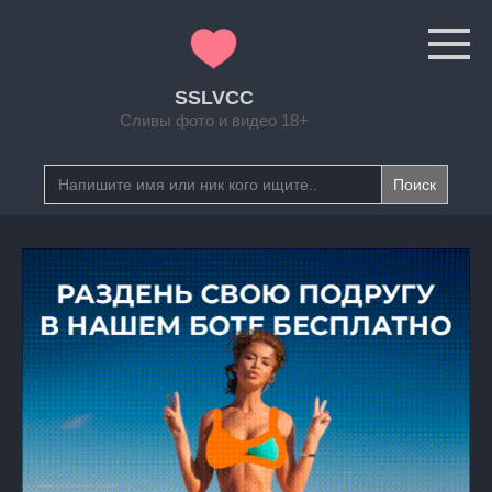
Перейти
к
контенту
SSLVCC
Сливы фото и видео 18+
Search
for: