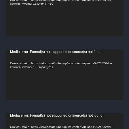
kewweol-vwemor-113.mp4?_=10
Видеоплеер
Media error: Format(s) not supported or source(s) not found
Скачать файл: https://sslvcc.mat6tube.top/wp-content/uploads/2025/05/sliv-
kewweol-vwemor-102.mp4?_=11
Видеоплеер
Media error: Format(s) not supported or source(s) not found
Скачать файл: https://sslvcc.mat6tube.top/wp-content/uploads/2025/05/sliv-