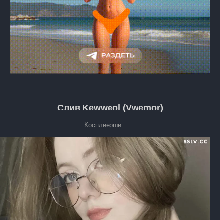
Слив Kewweol (Vwemor)
Косплеерши