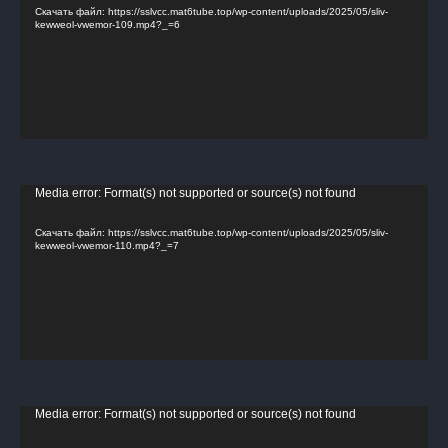
Скачать файл: https://sslvcc.mat6tube.top/wp-content/uploads/2025/05/sliv-
kewweol-vwemor-109.mp4?_=6
Видеоплеер
Media error: Format(s) not supported or source(s) not found
Скачать файл: https://sslvcc.mat6tube.top/wp-content/uploads/2025/05/sliv-
kewweol-vwemor-110.mp4?_=7
Видеоплеер
Media error: Format(s) not supported or source(s) not found