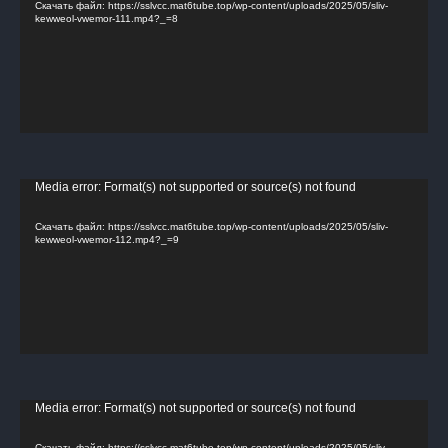
Скачать файл: https://sslvcc.mat6tube.top/wp-content/uploads/2025/05/sliv-
kewweol-vwemor-111.mp4?_=8
Видеоплеер
Media error: Format(s) not supported or source(s) not found
Скачать файл: https://sslvcc.mat6tube.top/wp-content/uploads/2025/05/sliv-
kewweol-vwemor-112.mp4?_=9
Видеоплеер
Media error: Format(s) not supported or source(s) not found
Скачать файл: https://sslvcc.mat6tube.top/wp-content/uploads/2025/05/sliv-