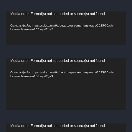
Видеоплеер
Media error: Format(s) not supported or source(s) not found
Скачать файл: https://sslvcc.mat6tube.top/wp-content/uploads/2025/05/sliv-
kewweol-vwemor-105.mp4?_=2
Видеоплеер
Media error: Format(s) not supported or source(s) not found
Скачать файл: https://sslvcc.mat6tube.top/wp-content/uploads/2025/05/sliv-
kewweol-vwemor-106.mp4?_=3
Видеоплеер
Media error: Format(s) not supported or source(s) not found