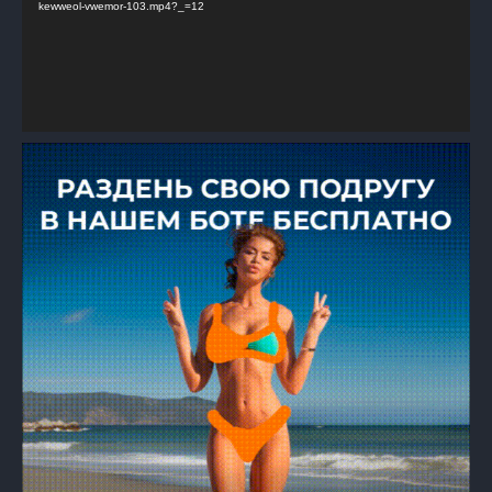
kewweol-vwemor-103.mp4?_=12