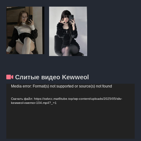
Слитые видео Kewweol
Видеоплеер
Media error: Format(s) not supported or source(s) not found
Скачать файл: https://sslvcc.mat6tube.top/wp-content/uploads/2025/05/sliv-
kewweol-vwemor-104.mp4?_=1