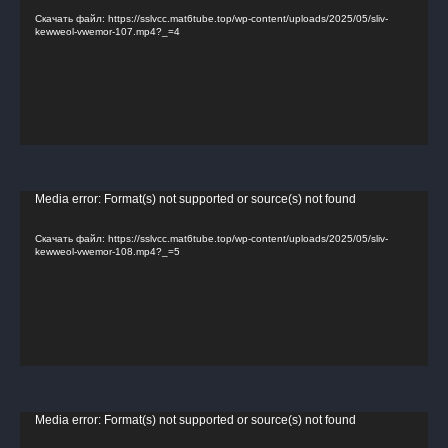
Скачать файл: https://sslvcc.mat6tube.top/wp-content/uploads/2025/05/sliv-
kewweol-vwemor-107.mp4?_=4
Видеоплеер
Media error: Format(s) not supported or source(s) not found
Скачать файл: https://sslvcc.mat6tube.top/wp-content/uploads/2025/05/sliv-
kewweol-vwemor-108.mp4?_=5
Видеоплеер
Media error: Format(s) not supported or source(s) not found