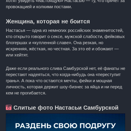
хотят увидеть «настоящую» Настасью — ту, что прячет за
провокацией и колкими постами.
Женщина, которая не боится
Настасья — одна из немногих российских знаменитостей,
кто открыто говорит о сексе, мужской слабости, фейковых
блогершах и «купленной славе». Она резкая, но
искренняя, жёсткая, но честная. За это её и обожают —
или хейтят.
Даже если реального слива Самбурской нет, её фанаты не
перестают надеяться, что когда-нибудь она «переступит
грань». А пока что остаются мечты, фейки и мощная
личность, которая держит шоу-бизнес за яйца и ни перед
кем не прогибается.
Слитые фото Настасьи Самбурской