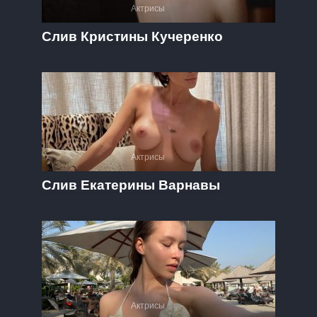
Актрисы
Слив Кристины Кучеренко
Актрисы
Слив Екатерины Варнавы
Актрисы