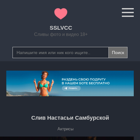
Перейти
к
контенту
SSLVCC
Сливы фото и видео 18+
Search
for:
Слив Настасьи Самбурской
Актрисы