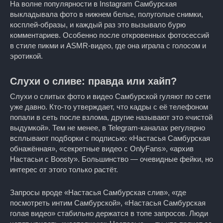
На волне популярности в Instagram Самбурская
выкладывала фото в нижнем белье, полуголые снимки,
косплей-образы, и каждый раз это вызывало бурю
комментариев. Особенно после откровенных фотосессий
в стиле пикми и ASMR-видео, где она играла с голосом и
эротикой.
Слухи о сливе: правда или хайп?
Слухи о слитых фото и видео Самбурской гуляют по сети
уже давно. Кто-то утверждает, что кадры с её телефоном
попали в сеть после взлома, другие называют это «чистой
выдумкой». Тем не менее, в Telegram-каналах регулярно
всплывают подборки с подписью: «Настасья Самбурская
обнажённая», «секретные видео с OnlyFans», «архив
Настасьи с Boosty». Большинство — очевидные фейки, но
интерес от этого только растёт.
Запросы вроде «Настасья Самбурская слив», «где
посмотреть интим Самбурской», «Настасья Самбурская
голая видео» стабильно держатся в топе запросов. Люди