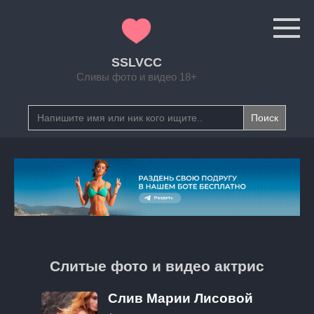
Перейти
к
контенту
SSLVCC
Сливы фото и видео 18+
Search
for:
Слитые фото и видео актрис
Слив Марии Лисовой