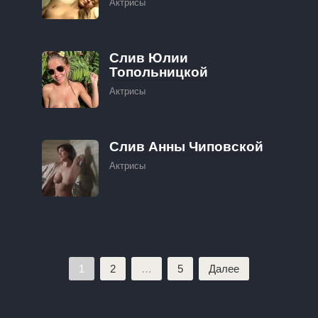
Актрисы
Слив Юлии
Топольницкой
Актрисы
Слив Анны Чиповской
Актрисы
Пагинация
1
2
…
5
Далее
записей