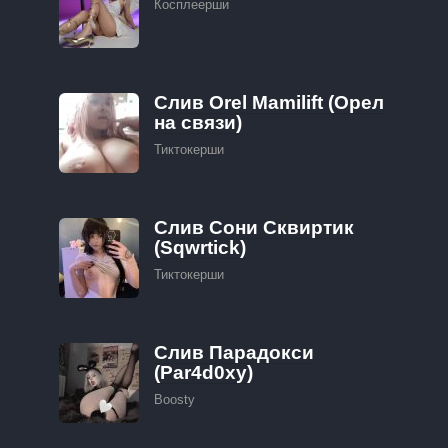
Косплеерши
Слив Orel Mamilift (Орел
на связи)
Тиктокерши
Слив Сони Сквиртик
(Sqwrtick)
Тиктокерши
Слив Парадокси
(Par4d0xy)
Boosty