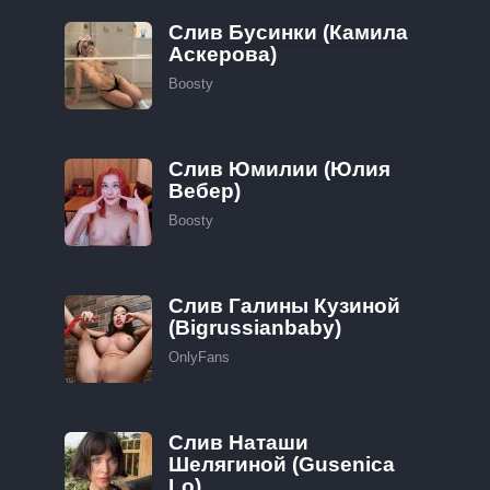
Слив Бусинки (Камила
Аскерова)
Boosty
Слив Юмилии (Юлия
Вебер)
Boosty
Слив Галины Кузиной
(Bigrussianbaby)
OnlyFans
Слив Наташи
Шелягиной (Gusenica
Lo)