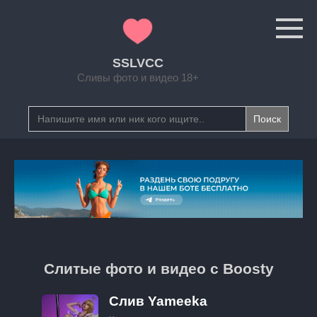
Перейти
к
контенту
SSLVCC
Сливы фото и видео 18+
Search
for:
Слитые фото и видео с Boosty
Слив Yameeka