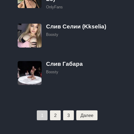
OnlyFans
Слив Селии (Kkselia)
Boosty
Слив Габара
Boosty
Пагинация
1
2
3
Далее
записей