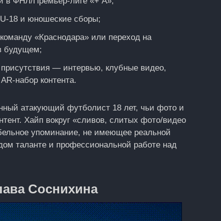
й в ФНЛ/Премьер-лиге «+ А»;
U‑18 и юношеские сборы;
 команду «Краснодара» или переход на
в будущем;
 присутствия — интервью, клубные видео,
AR-набор контента.
ный атакующий футболист 18 лет, чьи фото и
тент. Хайп вокруг «сливов, слитых фото/видео
абельное упоминание, не имеющее реальной
одом таланте и профессиональной работе над
ава Соснихина