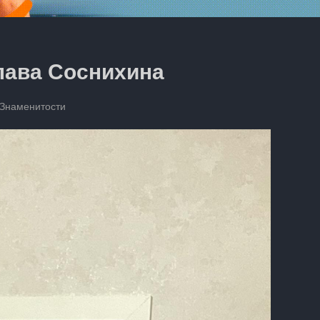
лава Соснихина
Знаменитости