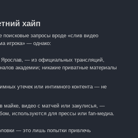
етний хайп
е поисковые запросы вроде «слив видео
а игрока» — однако:
ят Ярослав, — из официальных трансляций,
аналов академии; никакие приватные материалы
имных утечек или интимного контента — не
в майке, видео с матчей или закулисья, —
бом, используются для прессы или fan‑медиа.
оловки — это лишь попытки привлечь