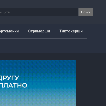
ортсменки
Стримерши
Тиктокерши