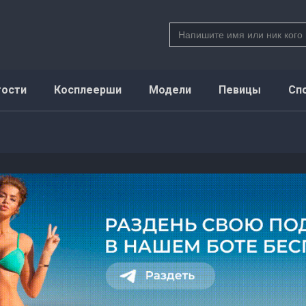
Search
for:
тости
Косплеерши
Модели
Певицы
Сп