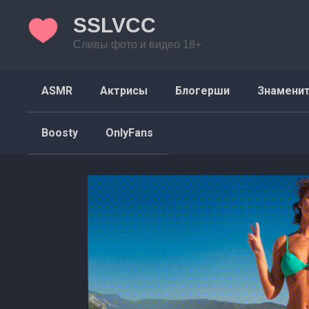
Перейти
SSLVCC
к
контенту
Сливы фото и видео 18+
ASMR
Актрисы
Блогерши
Знамени
Boosty
OnlyFans