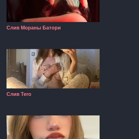
Слив Мораны Батори
Слив Tero