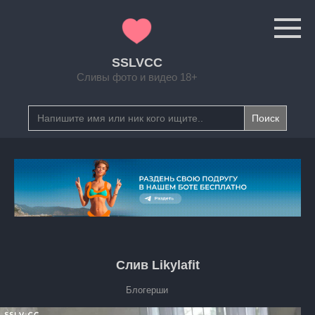
Перейти
к
контенту
SSLVCC
Сливы фото и видео 18+
Search
for:
Слив Likylafit
Блогерши