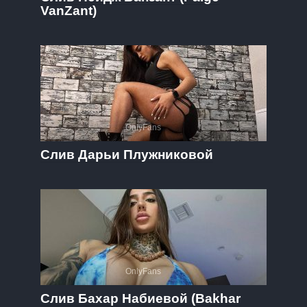
VanZant)
OnlyFans
Слив Дарьи Плужниковой
OnlyFans
Слив Бахар Набиевой (Bakhar