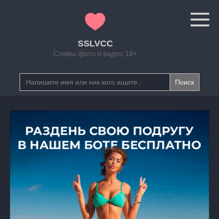
Перейти
к
контенту
SSLVCC
Сливы фото и видео 18+
Search
for: