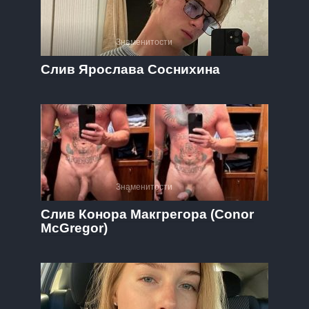
Знаменитости
Слив Ярослава Соснихина
Знаменитости
Слив Конора Макгрегора (Conor
McGregor)