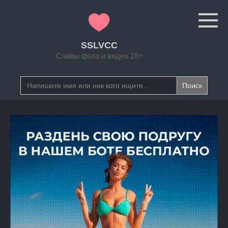
Перейти
к
контенту
SSLVCC
Сливы фото и видео 18+
Search
for: