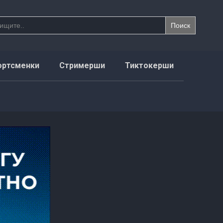
ортсменки
Стримерши
Тиктокерши