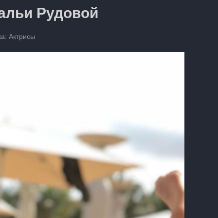
альи Рудовой
а:
Актрисы