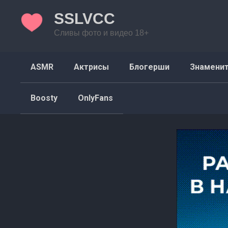
Перейти
SSLVCC
к
контенту
Сливы фото и видео 18+
ASMR
Актрисы
Блогерши
Знамени
Boosty
OnlyFans