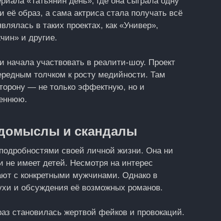
риала «Татьянин день», где она сыграла одну
 её образ, а сама актриса стала получать всё
лялась в таких проектах, как «Универ»,
ин» и другие.
и начала участвовать в реалити-шоу. Проект
ередным толчком к росту медийности. Там
торону — не только эффектную, но и
реннюю.
, домыслы и скандалы
подробностями своей личной жизни. Она ни
 не имеет детей. Несмотря на интерес
ают с конкретными мужчинами. Однако в
ухи и обсуждения её возможных романов.
раз становилась жертвой фейков и провокаций.