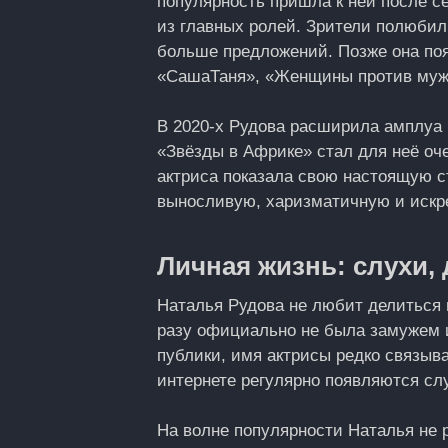
популярность пришла к ней после се
из главных ролей. Зрители полюбили
больше предложений. Позже она появ
«СашаТаня», «Женщины против мужч
В 2020-х Рудова расширила амплуа 
«Звёзды в Африке» стал для неё оч
актриса показала свою настоящую с
выносливую, харизматичную и иск
Личная жизнь: слухи
Наталья Рудова не любит делиться 
разу официально не была замужем и
публики, имя актрисы редко связыв
интернете регулярно появляются сл
На волне популярности Наталья не 