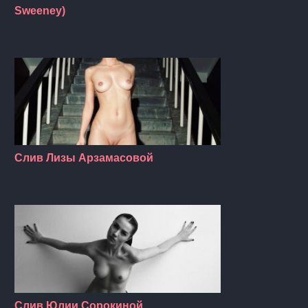
Sweeney)
Слив Лизы Арзамасовой
Слив Юлии Сорокиной