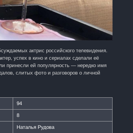
бсуждаемых актрис российского телевидения.
тер, успех в кино и сериалах сделали её
оли принесли ей популярность — нередко имя
далов, слитых фото и разговоров о личной
94
8
Наталья Рудова