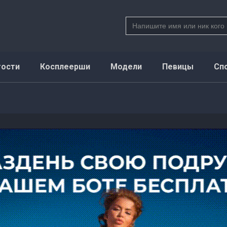
Search
for:
тости
Косплеерши
Модели
Певицы
Сп