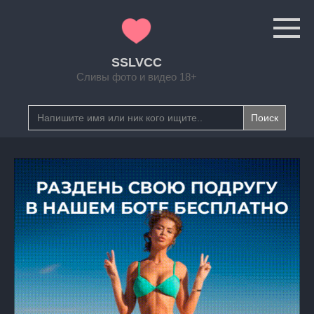
Перейти
к
контенту
SSLVCC
Сливы фото и видео 18+
Search
for: