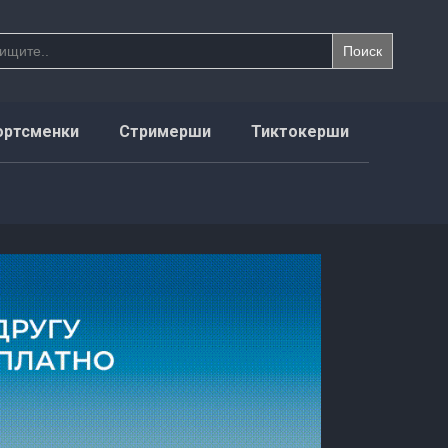
ортсменки
Стримерши
Тиктокерши