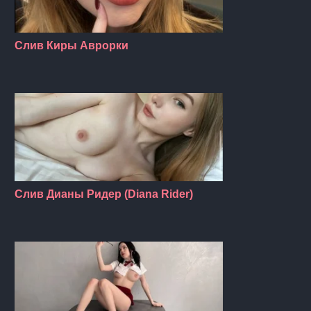
Слив Киры Аврорки
Слив Дианы Ридер (Diana Rider)