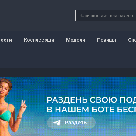
Search
for:
тости
Косплеерши
Модели
Певицы
Сп