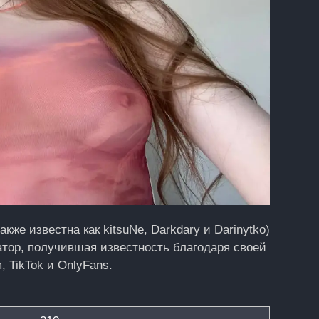
кже известна как kitsuNe, Darkdary и Darinytko)
атор, получившая известность благодаря своей
, TikTok и OnlyFans.