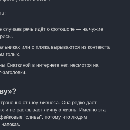
ии:
 случаев речь идёт о фотошопе — на чужие
трисы.
альниках или с пляжа вырываются из контекста
ом голых.
ы Снаткиной в интернете нет, несмотря на
-заголовки.
иву»?
транённо от шоу-бизнеса. Она редко даёт
ях и не раскрывает личную жизнь. Именно эта
 фейковые “сливы”, потому что людям
 напоказ.