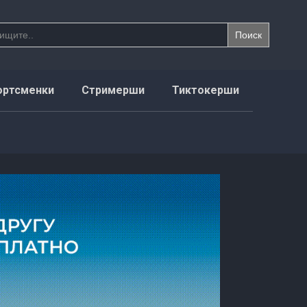
ортсменки
Стримерши
Тиктокерши