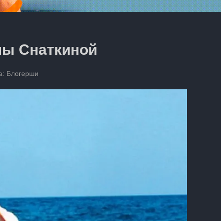
ны Снаткиной
а:
Блогерши