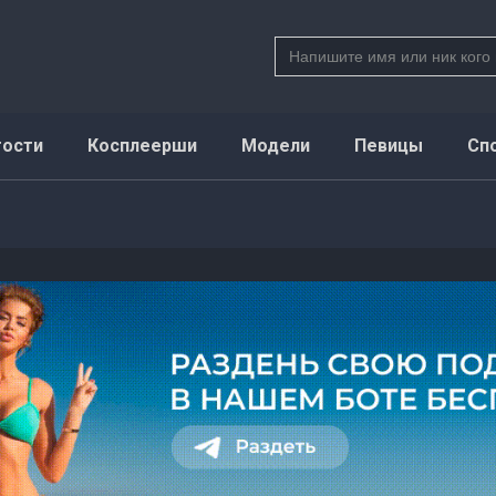
Search
for:
тости
Косплеерши
Модели
Певицы
Сп