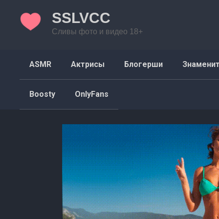
Перейти
SSLVCC
к
контенту
Сливы фото и видео 18+
ASMR
Актрисы
Блогерши
Знамени
Boosty
OnlyFans