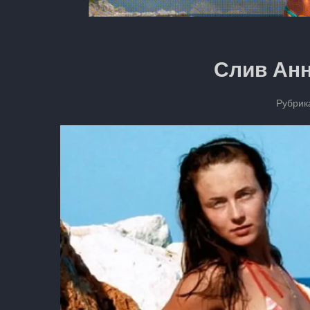
Слив Ан
Рубрик